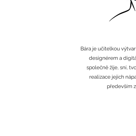
Bára je učitelkou výtv
designérem a digitá
společně žije, sní, tv
realizace jejich ná
především zá